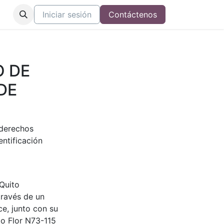
tros
Iniciar sesión
Contáctenos
O DE
DE
 derechos
entificación
 Quito
través de un
ce, junto con su
io Flor N73-115