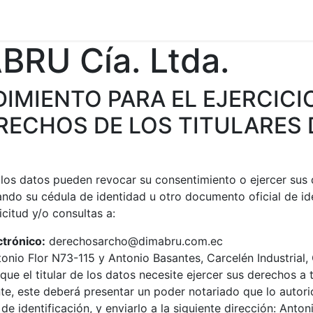
s
Contáctenos
Comerciantes estrella
Trabaja con noso
BRU Cía. Ltda.
IMIENTO PARA EL EJERCICI
RECHOS DE LOS TITULARES 
e los datos pueden revocar su consentimiento o ejercer sus
ando su cédula de identidad u otro documento oficial de id
icitud y/o consultas a:
ctrónico:
derechosarcho@dimabru.com.ec
onio Flor N73-115 y Antonio Basantes, Carcelén Industrial,
que el titular de los datos necesite ejercer sus derechos a 
te, este deberá presentar un poder notariado que lo autori
e identificación, y enviarlo a la siguiente dirección: Anton