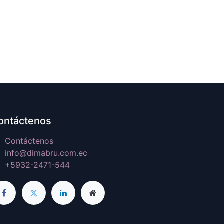
ontáctenos
Contáctenos
info@dimabru.com.ec
+5932-2471-544