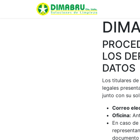
Inicio
Curso
DIMA
PROCED
LOS DE
DATOS
Los titulares d
legales present
junto con su sol
Correo ele
Oficina:
Ant
En caso de 
representan
documento d