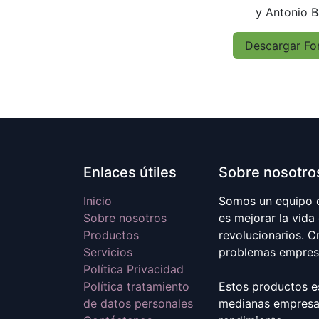
y Antonio B
Descargar Fo
Enlaces útiles
Sobre nosotro
Inicio
Somos un equipo d
Sobre nosotros
es mejorar la vida
Productos
revolucionarios. 
Servicios
problemas empresa
Política Privacidad
Política tratamiento
Estos productos e
de datos personales
medianas empresas