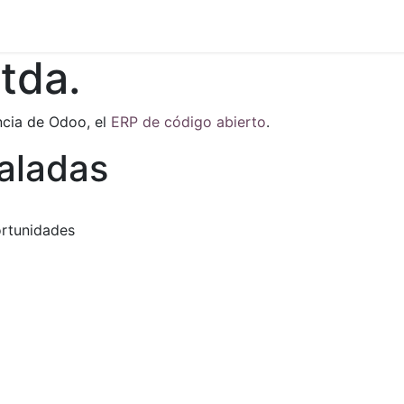
s
Contáctenos
Comerciantes estrella
Trabaja con noso
tda.
ncia de Odoo, el
ERP de código abierto
.
taladas
ortunidades