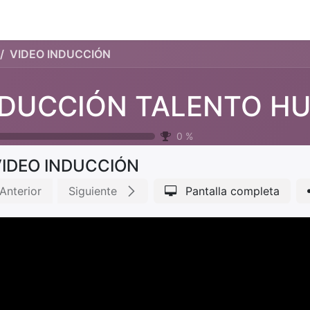
s
Contáctenos
Comerciantes estrella
Trabaja con noso
VIDEO INDUCCIÓN
0
%
VIDEO INDUCCIÓN
Anterior
Siguiente
Pantalla completa